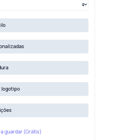
ilo
onalizadas
dura
 logotipo
ições
a guardar (Grátis)