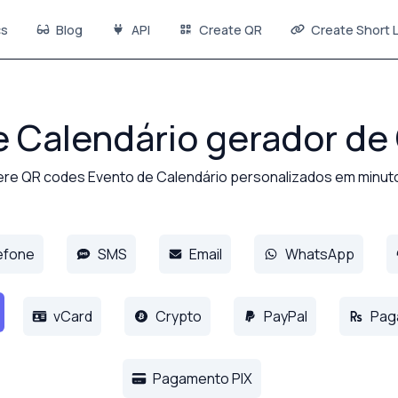
s
Blog
API
Create QR
Create Short L
e Calendário gerador de
re QR codes Evento de Calendário personalizados em minut
efone
SMS
Email
WhatsApp
vCard
Crypto
PayPal
Pag
Pagamento PIX