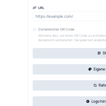
URL
Dynamischer QR Code
Aktiviere dies, um einen QR Code zu erstellen,
dynamisch weiterleitet. Ziel jederzeit änderb
St
Eigene
Rah
Logo hi