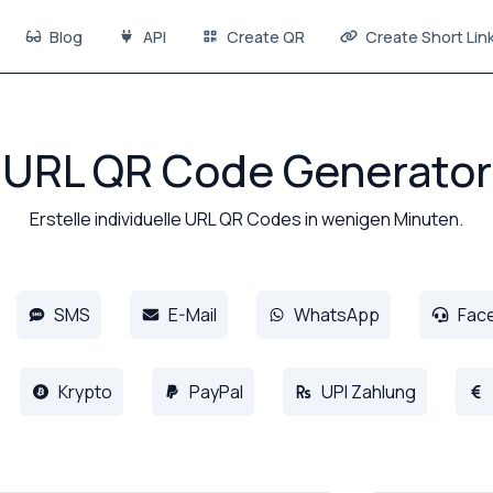
Blog
API
Create QR
Create Short Lin
URL QR Code Generator
Erstelle individuelle URL QR Codes in wenigen Minuten.
SMS
E-Mail
WhatsApp
Fac
Krypto
PayPal
UPI Zahlung