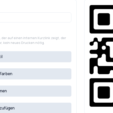
 der auf einen internen Kurzlink zeigt, der
ar, kein neues Drucken nötig.
il
 Farben
men
nzufügen