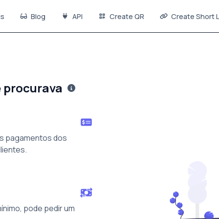
s
Blog
API
Create QR
Create Short L
e procurava
os pagamentos dos
lientes.
mínimo, pode pedir um