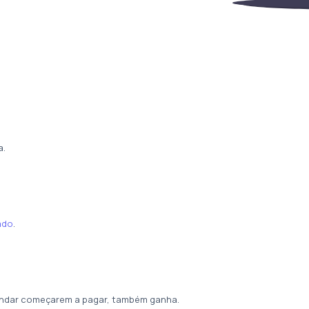
a.
iado
.
endar começarem a pagar, também ganha.