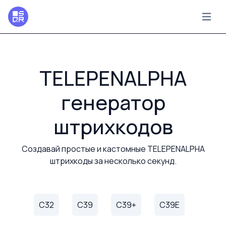
TELEPENALPHA
генератор
штрихкодов
Создавай простые и кастомные TELEPENALPHA
штрихкоды за несколько секунд.
C32
C39
C39+
C39E