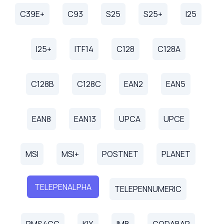
C39E+
C93
S25
S25+
I25
I25+
ITF14
C128
C128A
C128B
C128C
EAN2
EAN5
EAN8
EAN13
UPCA
UPCE
MSI
MSI+
POSTNET
PLANET
TELEPENALPHA
TELEPENNUMERIC