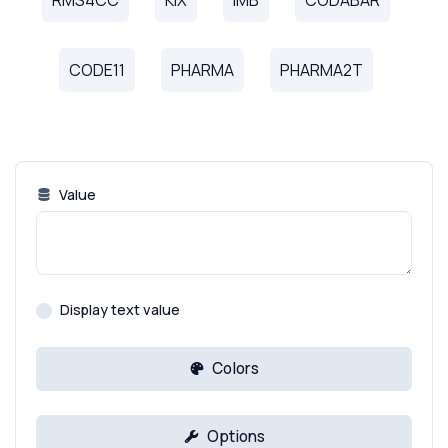
RMS4CC
KIX
IMB
CODABAR
CODE11
PHARMA
PHARMA2T
Value
Display text value
Colors
Options