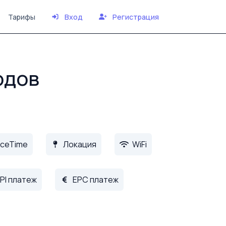
Тарифы
Вход
Регистрация
одов
ceTime
Локация
WiFi
PI платеж
EPC платеж