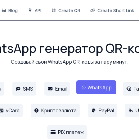
Blog
API
Create QR
Create Short Link
tsApp генератор QR-к
Создавай свои WhatsApp QR-коды за пару минут.
WhatsApp
н
SMS
Email
Fa
vCard
Криптовалюта
PayPal
U
PIX платеж