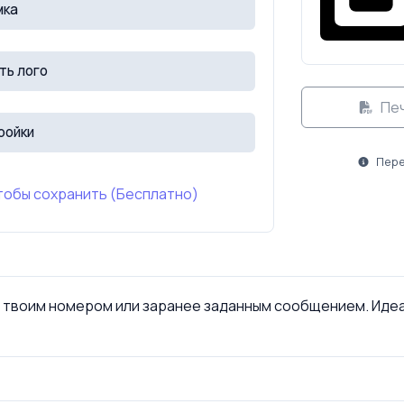
мка
ть лого
Пе
ройки
Пере
тобы сохранить (Бесплатно)
с твоим номером или заранее заданным сообщением. Иде