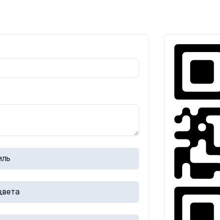
иль
цвета