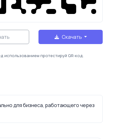
чать
Скачать
д использованием протестируй QR-код.
ально для бизнеса, работающего через