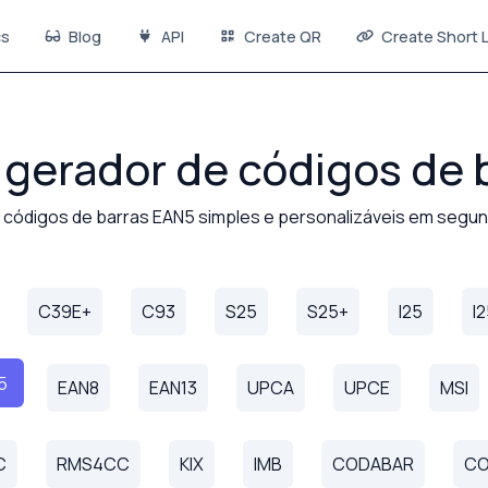
s
Blog
API
Create QR
Create Short L
gerador de códigos de 
 códigos de barras EAN5 simples e personalizáveis em segu
C39E+
C93
S25
S25+
I25
I
5
EAN8
EAN13
UPCA
UPCE
MSI
C
RMS4CC
KIX
IMB
CODABAR
CO