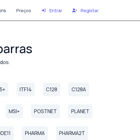
ink
Preços
Entrar
Registar
barras
ndos.
25+
ITF14
C128
C128A
MSI+
POSTNET
PLANET
DE11
PHARMA
PHARMA2T