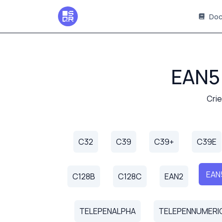
Doc
EAN5 
Crie
C32
C39
C39+
C39E
EAN
C128B
C128C
EAN2
TELEPENALPHA
TELEPENNUMERI