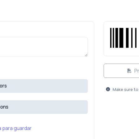
Pr
ors
Make sure to 
ions
 para guardar